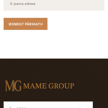
IESNIEGT PĀRSKATU