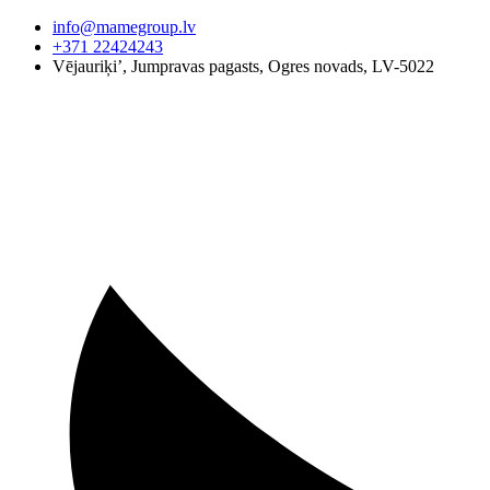
Pāriet
info@mamegroup.lv
uz
+371 22424243
saturu
Vējauriķi’, Jumpravas pagasts, Ogres novads, LV-5022